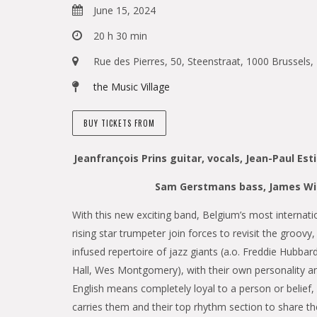
June 15, 2024
20 h 30 min
Rue des Pierres, 50, Steenstraat, 1000 Brussels,
the Music Village
BUY TICKETS FROM
Jeanfrançois Prins guitar, vocals, Jean-Paul Est
Sam Gerstmans bass, James Wi
With this new exciting band, Belgium’s most internati
rising star trumpeter join forces to revisit the groov
infused repertoire of jazz giants (a.o. Freddie Hubbar
Hall, Wes Montgomery), with their own personality a
English means completely loyal to a person or belief, a
carries them and their top rhythm section to share th