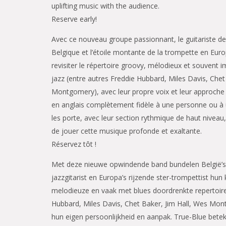
uplifting music with the audience.
Reserve early!
Avec ce nouveau groupe passionnant, le guitariste de 
Belgique et l’étoile montante de la trompette en Euro
revisiter le répertoire groovy, mélodieux et souvent
jazz (entre autres Freddie Hubbard, Miles Davis, Chet
Montgomery), avec leur propre voix et leur approche p
en anglais complètement fidèle à une personne ou à un
les porte, avec leur section rythmique de haut niveau, 
de jouer cette musique profonde et exaltante.
Réservez tôt !
Met deze nieuwe opwindende band bundelen België’s 
jazzgitarist en Europa’s rijzende ster-trompettist hu
melodieuze en vaak met blues doordrenkte repertoire 
Hubbard, Miles Davis, Chet Baker, Jim Hall, Wes Mo
hun eigen persoonlijkheid en aanpak. True-Blue betek