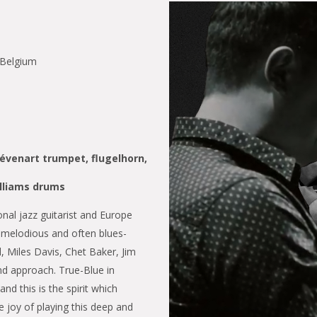
 Belgium
iévenart trumpet, flugelhorn,
lliams drums
onal jazz guitarist and Europe
y, melodious and often blues-
d, Miles Davis, Chet Baker, Jim
nd approach. True-Blue in
nd this is the spirit which
e joy of playing this deep and