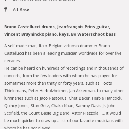
Art Base
Bruno Castellucci drums, Jeanfrançois Prins guitar,
Vincent Bruyninckx piano, keys, Bo Waterschoot bass
A self-made-man, Italo-Belgian virtuoso drummer Bruno
Castellucci has been a leading musician worldwide for over five
decades.
He can be heard on hundreds of recordings and in thousands of
concerts, from the few leaders with whom he has played for
sometimes more than thirty or forty years, such as Toots
Thielemans, Peter Herbolzheimer, Jan Akkerman, to many other
luminaries such as Jaco Pastorius, Chet Baker, Herbie Hancock,
Quincy Jones, Stan Getz, Chaka Khan, Sammy Davis Jr. John
Scofield, the Count Basie Big Band, Astor Piazzola, …. It would
be much quicker to draw up a list of our favorite musicians with
whom he has not played.