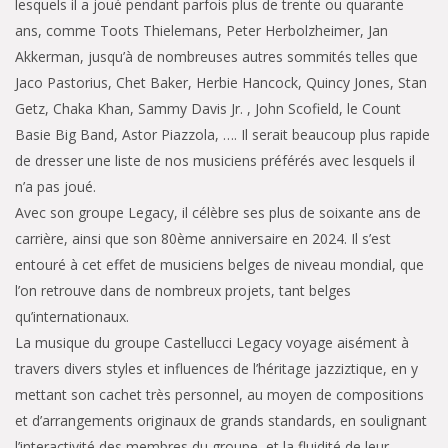
lesquels il a joué pendant parfois plus de trente ou quarante
ans, comme Toots Thielemans, Peter Herbolzheimer, Jan
Akkerman, jusqu’à de nombreuses autres sommités telles que
Jaco Pastorius, Chet Baker, Herbie Hancock, Quincy Jones, Stan
Getz, Chaka Khan, Sammy Davis Jr. , John Scofield, le Count
Basie Big Band, Astor Piazzola, …. Il serait beaucoup plus rapide
de dresser une liste de nos musiciens préférés avec lesquels il
n’a pas joué.
Avec son groupe Legacy, il célèbre ses plus de soixante ans de
carrière, ainsi que son 80ème anniversaire en 2024. Il s’est
entouré à cet effet de musiciens belges de niveau mondial, que
l’on retrouve dans de nombreux projets, tant belges
qu’internationaux.
La musique du groupe Castellucci Legacy voyage aisément à
travers divers styles et influences de l’héritage jazziztique, en y
mettant son cachet très personnel, au moyen de compositions
et d’arrangements originaux de grands standards, en soulignant
l’interactivité des membres du groupe, et la fluidité de leur