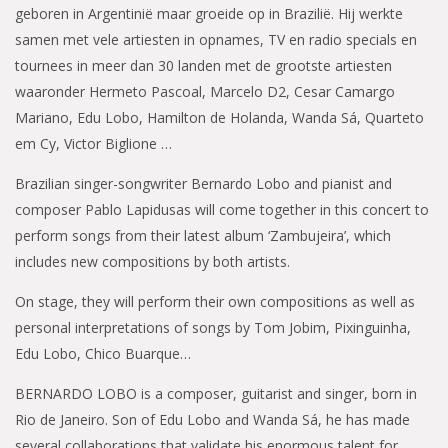
geboren in Argentinië maar groeide op in Brazilië. Hij werkte
samen met vele artiesten in opnames, TV en radio specials en
tournees in meer dan 30 landen met de grootste artiesten
waaronder Hermeto Pascoal, Marcelo D2, Cesar Camargo
Mariano, Edu Lobo, Hamilton de Holanda, Wanda Sá, Quarteto
em Cy, Victor Biglione …
Brazilian singer-songwriter Bernardo Lobo and pianist and
composer Pablo Lapidusas will come together in this concert to
perform songs from their latest album ‘Zambujeira’, which
includes new compositions by both artists.
On stage, they will perform their own compositions as well as
personal interpretations of songs by Tom Jobim, Pixinguinha,
Edu Lobo, Chico Buarque…
BERNARDO LOBO is a composer, guitarist and singer, born in
Rio de Janeiro. Son of Edu Lobo and Wanda Sá, he has made
several collaborations that validate his enormous talent for