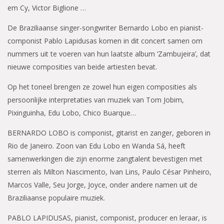
em Cy, Victor Biglione …
De Braziliaanse singer-songwriter Bernardo Lobo en pianist-
componist Pablo Lapidusas komen in dit concert samen om
nummers uit te voeren van hun laatste album ‘Zambujeira’, dat
nieuwe composities van beide artiesten bevat.
Op het toneel brengen ze zowel hun eigen composities als
persoonlijke interpretaties van muziek van Tom Jobim,
Pixinguinha, Edu Lobo, Chico Buarque…
BERNARDO LOBO is componist, gitarist en zanger, geboren in
Rio de Janeiro. Zoon van Edu Lobo en Wanda Sá, heeft
samenwerkingen die zijn enorme zangtalent bevestigen met
sterren als Milton Nascimento, Ivan Lins, Paulo César Pinheiro,
Marcos Valle, Seu Jorge, Joyce, onder andere namen uit de
Braziliaanse populaire muziek.
PABLO LAPIDUSAS, pianist, componist, producer en leraar, is